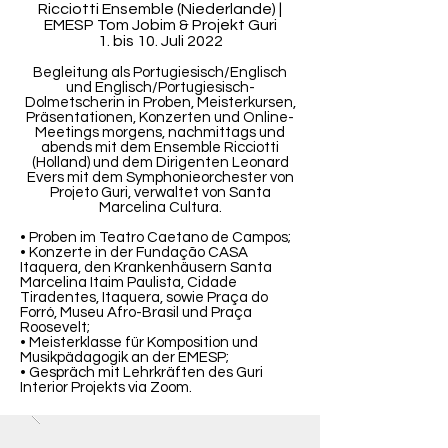
Ricciotti Ensemble (Niederlande) |
EMESP Tom Jobim & Projekt Guri
1. bis 10. Juli 2022
Begleitung als Portugiesisch/Englisch
und Englisch/Portugiesisch-
Dolmetscherin in Proben, Meisterkursen,
Präsentationen, Konzerten und Online-
Meetings morgens, nachmittags und
abends mit dem Ensemble Ricciotti
(Holland) und dem Dirigenten Leonard
Evers mit dem Symphonieorchester von
Projeto Guri, verwaltet von Santa
Marcelina Cultura.
• Proben im Teatro Caetano de Campos;
• Konzerte in der Fundação CASA
Itaquera, den Krankenhäusern Santa
Marcelina Itaim Paulista, Cidade
Tiradentes, Itaquera, sowie Praça do
Forró, Museu Afro-Brasil und Praça
Roosevelt;
• Meisterklasse für Komposition und
Musikpädagogik an der EMESP;
• Gespräch mit Lehrkräften des Guri
Interior Projekts via Zoom.