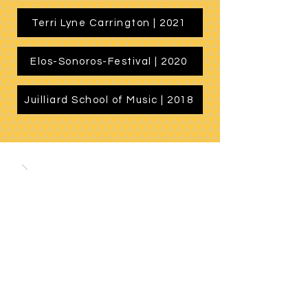
Terri Lyne Carrington | 2021
Elos-Sonoros-Festival | 2020
Juilliard School of Music | 2018