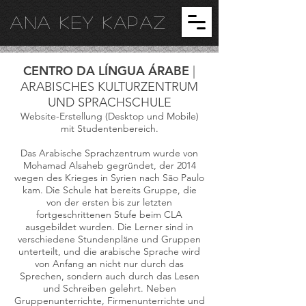
ANA KEY KA
PAZ
CENTRO DA LÍNGUA ÁRABE
|
ARABISCHES KULTURZENTRUM
UND SPRACHSCHULE
Website-Erstellung (Desktop und Mobile)
mit Studentenbereich.
Das Arabische Sprachzentrum wurde von
Mohamad Alsaheb gegründet, der 2014
wegen des Krieges in Syrien nach São Paulo
kam. Die Schule hat bereits Gruppe, die
von der ersten bis zur letzten
fortgeschrittenen Stufe beim CLA
ausgebildet wurden. Die Lerner sind in
verschiedene Stundenpläne und Gruppen
unterteilt, und die arabische Sprache wird
von Anfang an nicht nur durch das
Sprechen, sondern auch durch das Lesen
und Schreiben gelehrt. Neben
Gruppenunterrichte, Firmenunterrichte und